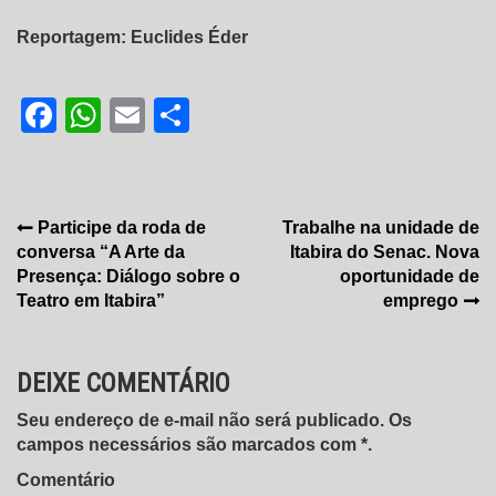
Reportagem: Euclides Éder
Facebook
WhatsApp
Email
Share
Navegação
Participe da roda de
Trabalhe na unidade de
conversa “A Arte da
Itabira do Senac. Nova
de
Presença: Diálogo sobre o
oportunidade de
Post
Teatro em Itabira”
emprego
DEIXE COMENTÁRIO
Seu endereço de e-mail não será publicado. Os
campos necessários são marcados com *.
Comentário