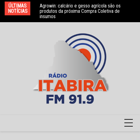
Ir
bros do Conselho
ÚLTIMAS
Agrowin: calcário e gesso agrícola são os
No
para
NOTÍCIAS
produtos da próxima Compra Coletiva de
ga
insumos
o
conteúdo