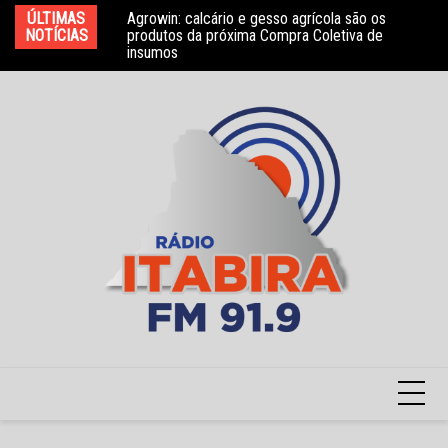
Ir
bros do Conselho
ÚLTIMAS
Agrowin: calcário e gesso agrícola são os
No
para
NOTÍCIAS
produtos da próxima Compra Coletiva de
ga
insumos
o
conteúdo