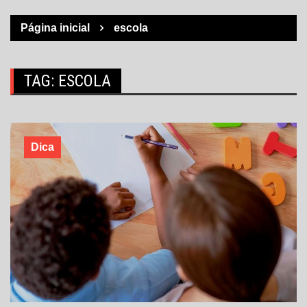
Página inicial
escola
TAG:
ESCOLA
Dica