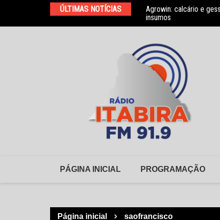
Ir
elho Municipal de Habitação
ÚLTIMAS NOTÍCIAS
Agrowin: calcário e ges
para
insumos
o
conteúdo
PÁGINA INICIAL
PROGRAMAÇÃO
Página inicial
saofrancisco