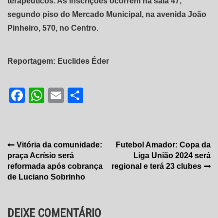
terapêuticos. As inscrições ocorrem na sala 47,
segundo piso do Mercado Municipal, na avenida João
Pinheiro, 570, no Centro.
Reportagem: Euclides Éder
Facebook
WhatsApp
Email
Share
Navegação
Vitória da comunidade:
Futebol Amador: Copa da
praça Acrísio será
Liga União 2024 será
de
reformada após cobrança
regional e terá 23 clubes
Post
de Luciano Sobrinho
DEIXE COMENTÁRIO