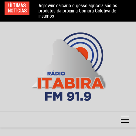
Ir
ÚLTIMAS
Agrowin: calcário e gesso agrícola são os
Novo convênio com a Associação Nosso Lar
Mo
para
NOTÍCIAS
produtos da próxima Compra Coletiva de
garante atendimento a crianças com TEA
e 
insumos
o
conteúdo