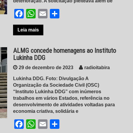
deterioração. A solicitação pleiteava além de
Facebook
WhatsApp
Email
Share
Leia mais
ALMG concede homenagens ao Instituto
Lukinha DDG
29 de dezembro de 2023
radioitabira
Lukinha DDG. Foto: Divulgação A
Organização da Sociedade Civil (OSC)
“Instituto Lukinha DDG” com inúmeros
trabalhos em vários Estados, referência no
desenvolvimento de atividades voltadas para
economia criativa, solidária e
Facebook
WhatsApp
Email
Share