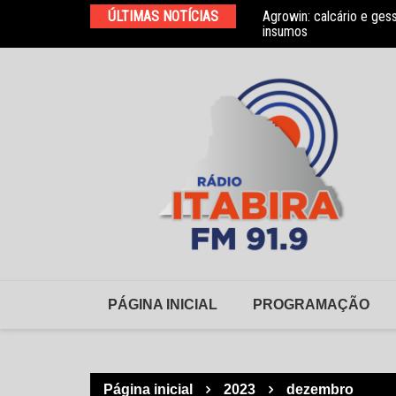
Ir
ÚLTIMAS NOTÍCIAS
Agrowin: calcário e ges
Novo convênio com a As
para
insumos
o
conteúdo
PÁGINA INICIAL
PROGRAMAÇÃO
Página inicial
2023
dezembro