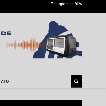
7 de agosto de 2026
ade recebe pocket-show gratuito “A Bela e a Fera” na 16ª “Diversão e
TATO