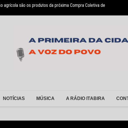
so agrícola são os produtos da próxima Compra Coletiva de
sociação Nosso Lar garante atendimento a crianças com TEA
Monlev
NOTÍCIAS
MÚSICA
A RÁDIO ITABIRA
CON