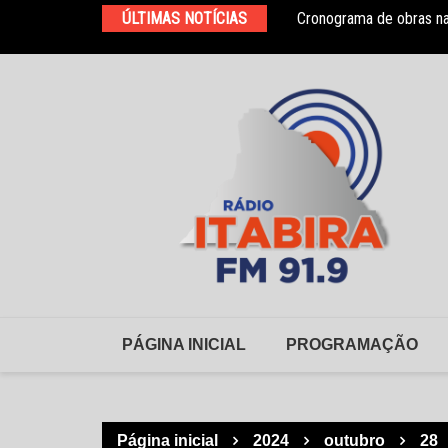
Ir
ÚLTIMAS NOTÍCIAS
Cronograma de obras na
HNSD se manifesta após
para
o
conteúdo
PÁGINA INICIAL
PROGRAMAÇÃO
Página inicial
2024
outubro
28