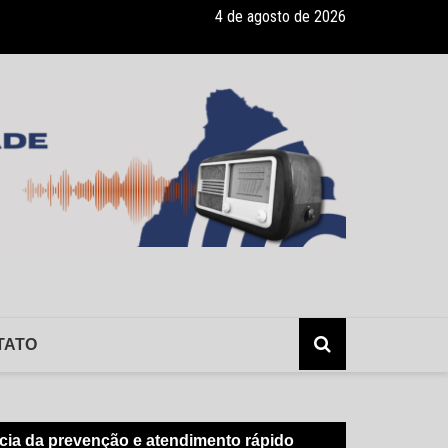
4 de agosto de 2026
lerta: hepatite sem sintomas, e os risco da infecção sem o conhecimen
TATO
cia da prevenção e atendimento rápido