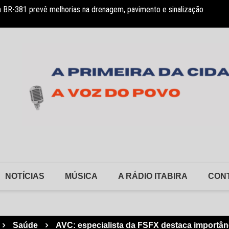
 BR-381 prevê melhorias na drenagem, pavimento e sinalização
 declarações e anúncio de auditoria no PSMI
FSFX a
NOTÍCIAS
MÚSICA
A RÁDIO ITABIRA
CON
Saúde
AVC: especialista da FSFX destaca importân