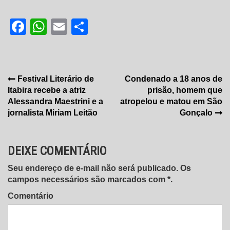
Facebook
WhatsApp
Email
Share
Navegação
Festival Literário de
Condenado a 18 anos de
Itabira recebe a atriz
prisão, homem que
de
Alessandra Maestrini e a
atropelou e matou em São
Post
jornalista Miriam Leitão
Gonçalo
DEIXE COMENTÁRIO
Seu endereço de e-mail não será publicado. Os
campos necessários são marcados com *.
Comentário