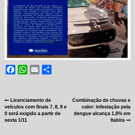
Facebook
WhatsApp
Email
Share
Navegação
Licenciamento de
Combinação de chuvas e
veículos com finais 7, 8, 9 e
calor: infestação pela
de
0 será exigido a partir de
dengue alcança 1,8% em
Post
sexta 1/11
Itabira