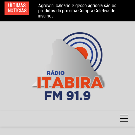
Ir
ÚLTIMAS
Agrowin: calcário e gesso agrícola são os
Novo convênio com a Associação Nosso Lar
Mo
para
NOTÍCIAS
produtos da próxima Compra Coletiva de
garante atendimento a crianças com TEA
e 
insumos
o
conteúdo