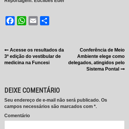
Reportagem: Euclides Éder
Facebook
WhatsApp
Email
Share
Navegação
Acesse os resultados da
Conferência de Meio
3ª edição do vestibular de
Ambiente elege como
de
medicina na Funcesi
delegados, atingidos pelo
Post
Sistema Pontal
DEIXE COMENTÁRIO
Seu endereço de e-mail não será publicado. Os
campos necessários são marcados com *.
Comentário