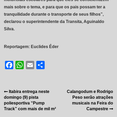
mais sobre o tema, e para que os pais possam ter a
tranquilidade durante o transporte de seus filhos”,
declarou o superintendente da Transita, Aguinaldo
Silva.
Reportagem: Euclides Éder
Facebook
WhatsApp
Email
Share
Navegação
Itabira entrega neste
Calangodum e Rodrigo
domingo (9) pista
Peso serão atrações
de
poliesportiva “Pump
musicais na Feira do
Post
Track” com mais de mil m²
Campestre