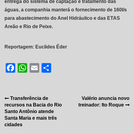
entrega do sistema de captação e tratamento das
águas, a companhia manterá o fornecimento de 160l/s
para abastecimento do Anel Hidráulico e das ETAS
Areão e Rio de Peixe.
Reportagem: Euclides Éder
Facebook
WhatsApp
Email
Share
Navegação
Transferência de
Valério anuncia novo
recursos na Bacia do Rio
treinador: Ito Roque
de
Santo Antônio atende
Post
Santa Maria e mais três
cidades