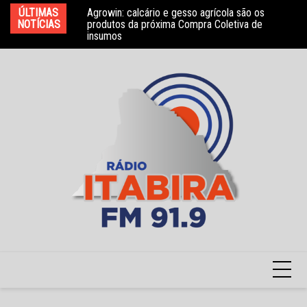
Ir
ÚLTIMAS
Agrowin: calcário e gesso agrícola são os
Novo convênio com a Associação Nosso Lar
Mo
para
NOTÍCIAS
produtos da próxima Compra Coletiva de
garante atendimento a crianças com TEA
e 
insumos
o
conteúdo