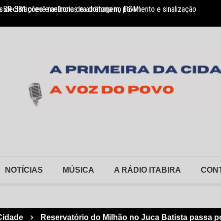
 BR-381 prevê melhorias na drenagem, pavimento e sinalização
 declarações e anúncio de auditoria no PSMI
FSFX a
NOTÍCIAS
MÚSICA
A RÁDIO ITABIRA
CON
Cidade
Reservatório do Milhão no Juca Batista passa p