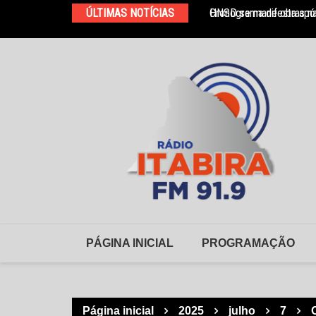
Ir
ÚLTIMAS NOTÍCIAS
Cronograma de obras na
HNSD se manifesta após
para
o
conteúdo
PÁGINA INICIAL
PROGRAMAÇÃO
Página inicial
2025
julho
7