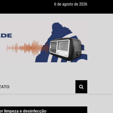
6 de agosto de 2026
lerta: hepatite sem sintomas, e os risco da infecção sem o conhecimen
TATO
or limpeza e desinfecção