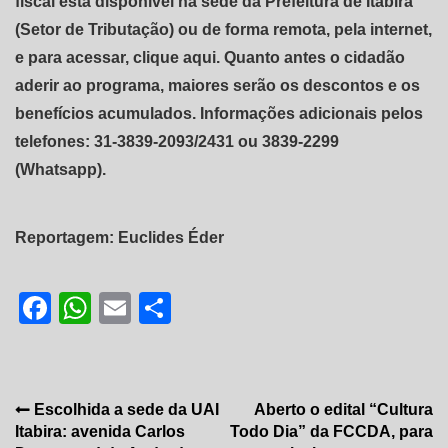
fiscal está disponível na sede da Prefeitura de Itabira
(Setor de Tributação) ou de forma remota, pela internet,
e para acessar, clique aqui. Quanto antes o cidadão
aderir ao programa, maiores serão os descontos e os
benefícios acumulados. Informações adicionais pelos
telefones: 31-3839-2093/2431 ou 3839-2299
(Whatsapp).
Reportagem: Euclides Éder
Facebook
WhatsApp
Email
Share
Navegação
Escolhida a sede da UAI
Aberto o edital “Cultura
Itabira: avenida Carlos
Todo Dia” da FCCDA, para
de