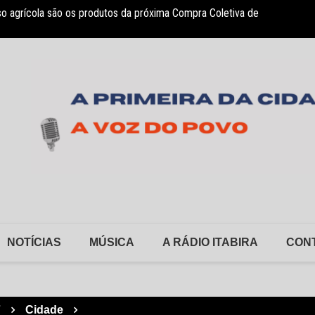
so agrícola são os produtos da próxima Compra Coletiva de
sociação Nosso Lar garante atendimento a crianças com TEA
Monlev
NOTÍCIAS
MÚSICA
A RÁDIO ITABIRA
CON
7
Cidade