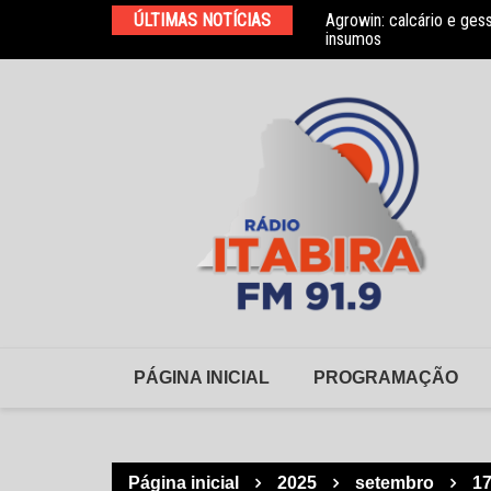
Ir
ÚLTIMAS NOTÍCIAS
Agrowin: calcário e ges
Novo convênio com a As
para
insumos
o
conteúdo
PÁGINA INICIAL
PROGRAMAÇÃO
Página inicial
2025
setembro
1