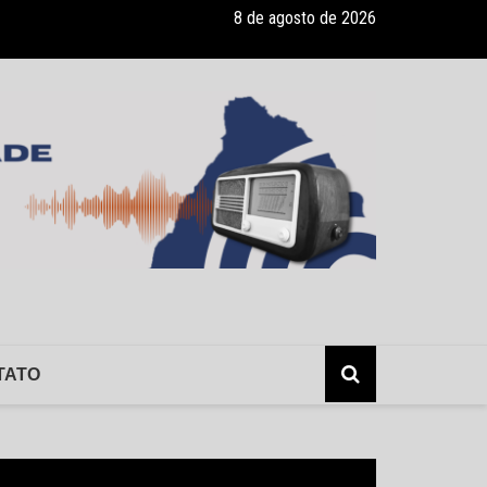
8 de agosto de 2026
ade recebe pocket-show gratuito “A Bela e a Fera” na 16ª “Diversão e
TATO