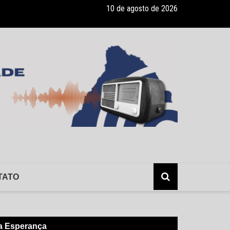
10 de agosto de 2026
ade recebe pocket-show gratuito “A Bela e a Fera” na 16ª “Diversão e
TATO
oa Esperança