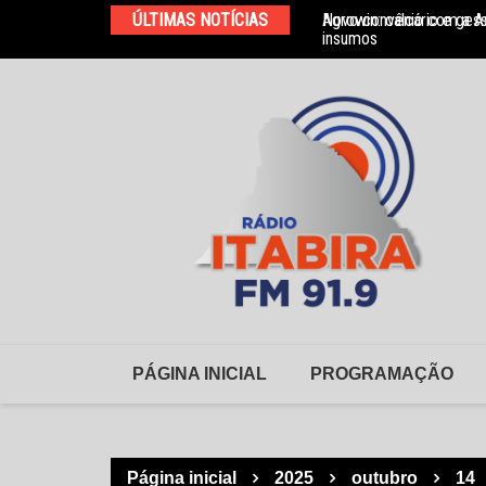
Ir
ÚLTIMAS NOTÍCIAS
Agrowin: calcário e ges
Novo convênio com a As
para
insumos
o
conteúdo
PÁGINA INICIAL
PROGRAMAÇÃO
Página inicial
2025
outubro
14