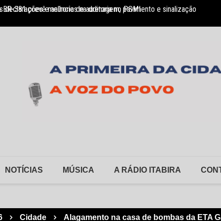
 BR-381 prevê melhorias na drenagem, pavimento e sinalização
 declarações e anúncio de auditoria no PSMI
FSFX a
NOTÍCIAS
MÚSICA
A RÁDIO ITABIRA
CON
6
Cidade
Alagamento na casa de bombas da ETA Ga