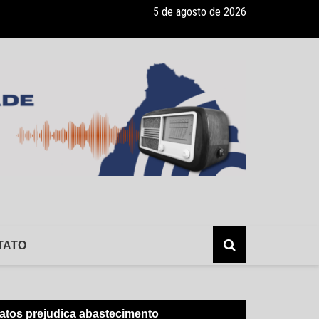
5 de agosto de 2026
lerta: hepatite sem sintomas, e os risco da infecção sem o conhecimen
TATO
tos prejudica abastecimento