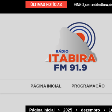
Ir
ÚLTIMAS NOTÍCIAS
Cronograma de obras na
HNSD se manifesta após
para
o
conteúdo
PÁGINA INICIAL
PROGRAMAÇÃO
Página inicial
2025
dezembro
1