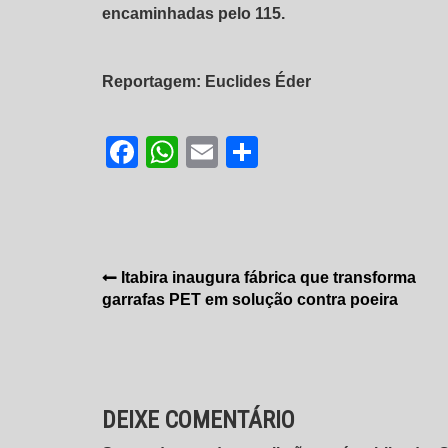
encaminhadas pelo 115.
Reportagem: Euclides Éder
Facebook
WhatsApp
Email
Share
Navegação
Itabira inaugura fábrica que transforma
garrafas PET em solução contra poeira
de
Post
DEIXE COMENTÁRIO