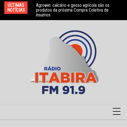
Ir
ÚLTIMAS
Agrowin: calcário e gesso agrícola são os
Novo convênio com a Associação Nosso Lar
Mo
para
NOTÍCIAS
produtos da próxima Compra Coletiva de
garante atendimento a crianças com TEA
e 
insumos
o
conteúdo