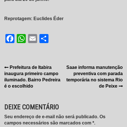
Reprotagem: Euclides Éder
Facebook
WhatsApp
Email
Share
Navegação
Prefeitura de Itabira
Saae informa manutenção
inaugura primeiro campo
preventiva com parada
de
iluminado. Bairro Pedreira
temporária no sistema Rio
Post
é o escolhido
de Peixe
DEIXE COMENTÁRIO
Seu endereço de e-mail não será publicado. Os
campos necessários são marcados com *.