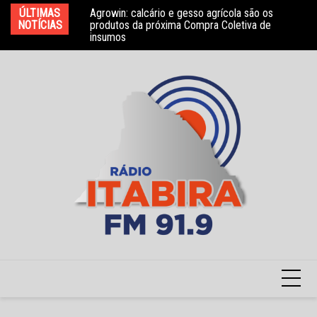
Ir
ÚLTIMAS
Agrowin: calcário e gesso agrícola são os
Novo convênio com a Associação Nosso Lar
Mo
para
NOTÍCIAS
produtos da próxima Compra Coletiva de
garante atendimento a crianças com TEA
e 
insumos
o
conteúdo