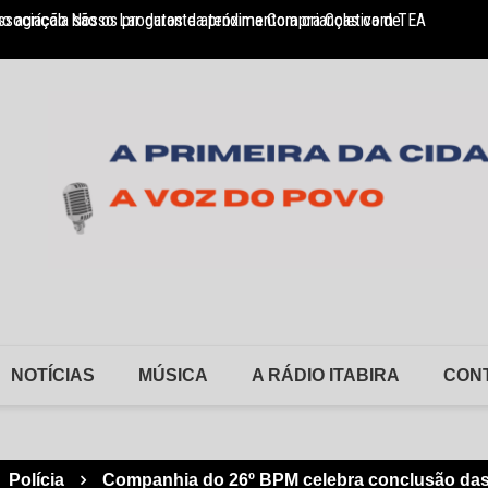
so agrícola são os produtos da próxima Compra Coletiva de
sociação Nosso Lar garante atendimento a crianças com TEA
Monlev
NOTÍCIAS
MÚSICA
A RÁDIO ITABIRA
CON
Polícia
Companhia do 26º BPM celebra conclusão das o