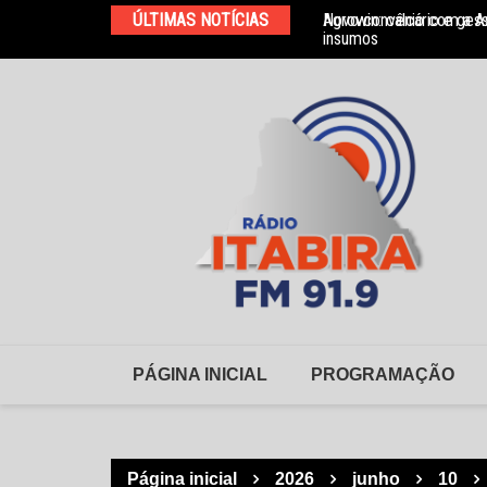
Ir
ÚLTIMAS NOTÍCIAS
Agrowin: calcário e ges
Novo convênio com a As
para
insumos
o
conteúdo
PÁGINA INICIAL
PROGRAMAÇÃO
Página inicial
2026
junho
10