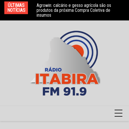
Ir
bros do Conselho
ÚLTIMAS
Agrowin: calcário e gesso agrícola são os
No
para
NOTÍCIAS
produtos da próxima Compra Coletiva de
ga
insumos
o
conteúdo