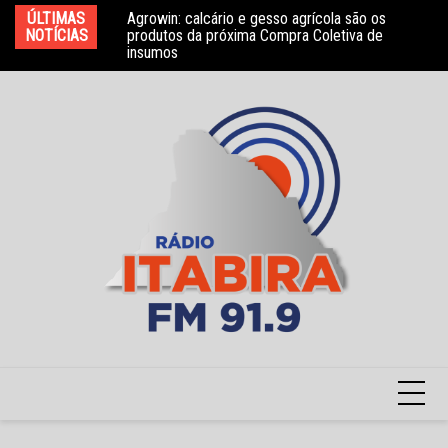
Ir
ÚLTIMAS
Agrowin: calcário e gesso agrícola são os
Novo convênio com a Associação Nosso Lar
Mo
para
NOTÍCIAS
produtos da próxima Compra Coletiva de
garante atendimento a crianças com TEA
e 
insumos
o
conteúdo