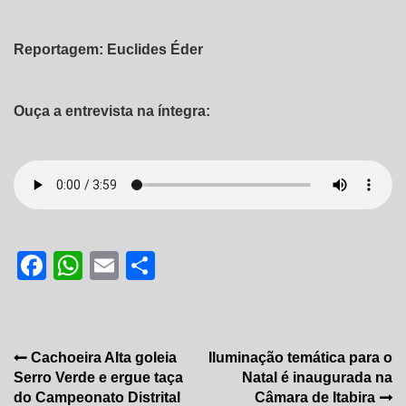
Reportagem: Euclides Éder
Ouça a entrevista na íntegra:
Facebook
WhatsApp
Email
Share
Navegação
Cachoeira Alta goleia
Iluminação temática para o
Serro Verde e ergue taça
Natal é inaugurada na
de
do Campeonato Distrital
Câmara de Itabira