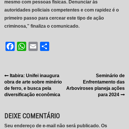
mesmo com pessoas físicas. Denunciar às
autoridades policiais competentes e com rapidez é o
primeiro passo para cercear este tipo de ação
criminosa,” finaliza o comunicado.
Facebook
WhatsApp
Email
Share
Navegação
Itabira: Unifei inaugura
Seminário de
obra de arte sobre minério
Enfrentamento das
de
de ferro, e busca pela
Arboviroses planeja ações
Post
diversificação econômica
para 2024
DEIXE COMENTÁRIO
Seu endereço de e-mail não será publicado. Os