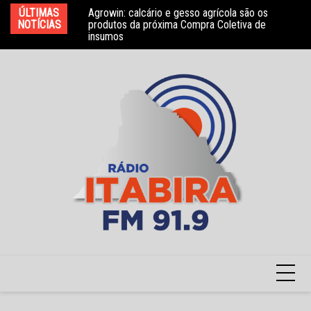
Ir
ÚLTIMAS
Agrowin: calcário e gesso agrícola são os
Novo convênio com a Associação Nosso Lar
Mo
para
NOTÍCIAS
produtos da próxima Compra Coletiva de
garante atendimento a crianças com TEA
e 
insumos
o
conteúdo