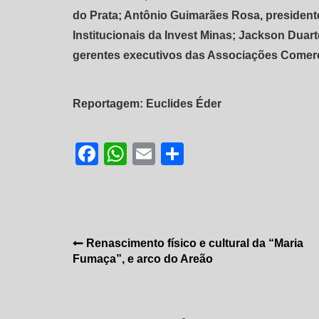
do Prata; Antônio Guimarães Rosa, presiden
Institucionais da Invest Minas; Jackson Duart
gerentes executivos das Associações Comerci
Reportagem: Euclides Éder
Facebook
WhatsApp
Email
Share
Navegação
Renascimento físico e cultural da “Maria
Fumaça”, e arco do Areão
de
Post