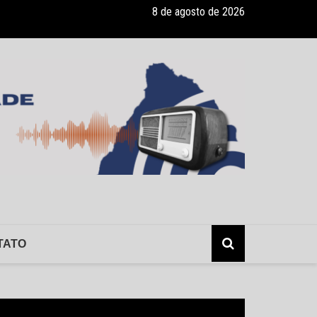
8 de agosto de 2026
ade recebe pocket-show gratuito “A Bela e a Fera” na 16ª “Diversão e
TATO