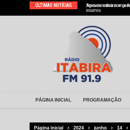
Ir
ÚLTIMAS NOTÍCIAS
Agrowin: calcário e ges
Novo convênio com a As
para
insumos
o
conteúdo
PÁGINA INICIAL
PROGRAMAÇÃO
Página inicial
2024
junho
14