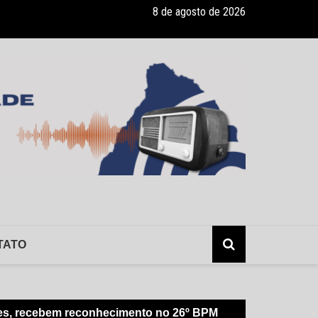
8 de agosto de 2026
ade recebe pocket-show gratuito “A Bela e a Fera” na 16ª “Diversão e
TATO
ques, recebem reconhecimento no 26º BPM