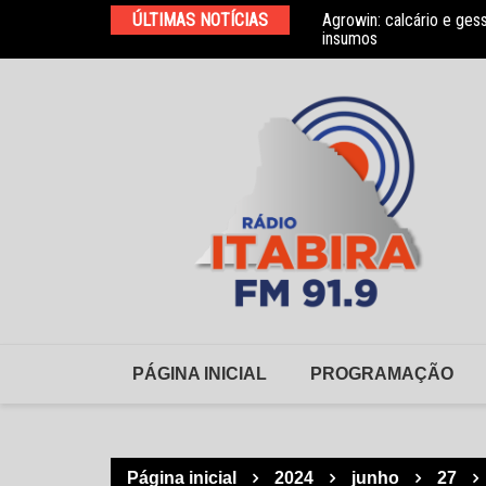
Ir
ÚLTIMAS NOTÍCIAS
Agrowin: calcário e ges
Novo convênio com a As
para
insumos
o
conteúdo
PÁGINA INICIAL
PROGRAMAÇÃO
Página inicial
2024
junho
27