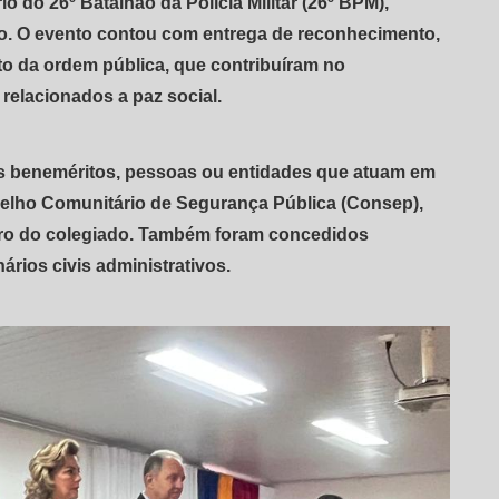
rio do 26º Batalhão da Polícia Militar (26º BPM),
ção. O evento contou com entrega de reconhecimento,
xto da ordem pública, que contribuíram no
relacionados a paz social.
es beneméritos, pessoas ou entidades que atuam em
nselho Comunitário de Segurança Pública (Consep),
eiro do colegiado. Também foram concedidos
ários civis administrativos.