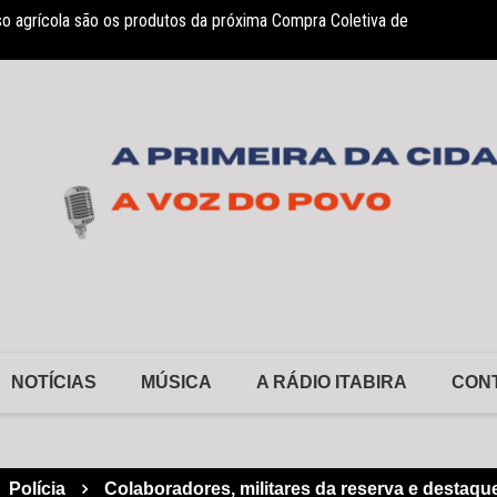
so agrícola são os produtos da próxima Compra Coletiva de
sociação Nosso Lar garante atendimento a crianças com TEA
Monlev
NOTÍCIAS
MÚSICA
A RÁDIO ITABIRA
CON
Polícia
Colaboradores, militares da reserva e desta