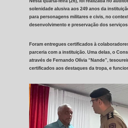
Nesta quarta-feira (26), foi realizada no auditó
solenidade alusiva aos 249 anos da institui
para personagens militares e civis, no conte
desenvolvimento e preservação dos serviços 
Foram entregues certificados à colaborador
parceria com a instituição. Uma delas, o Co
através de Fernando Olívia “Nande”, tesour
certificados aos destaques da tropa, e funcion