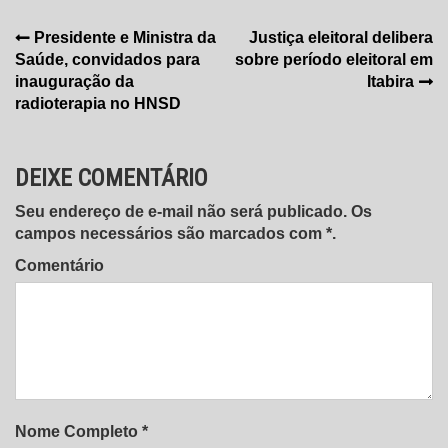
Navegação
Presidente e Ministra da
Justiça eleitoral delibera
Saúde, convidados para
sobre período eleitoral em
de
inauguração da
Itabira
Post
radioterapia no HNSD
DEIXE COMENTÁRIO
Seu endereço de e-mail não será publicado. Os
campos necessários são marcados com *.
Comentário
Nome Completo *