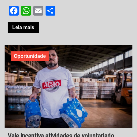
Facebook
WhatsApp
Email
Share
Leia mais
Oportunidade
Vale incentiva atividades de voluntariado