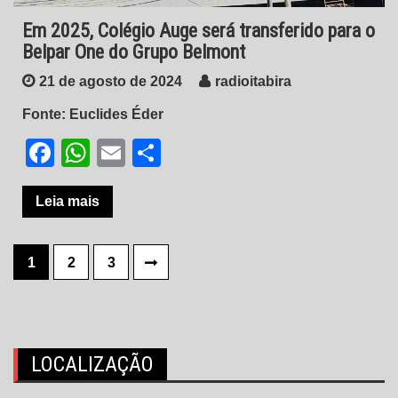
Em 2025, Colégio Auge será transferido para o
Belpar One do Grupo Belmont
21 de agosto de 2024
radioitabira
Fonte: Euclides Éder
Facebook
WhatsApp
Email
Share
Leia mais
Paginação
1
2
3
de
posts
LOCALIZAÇÃO