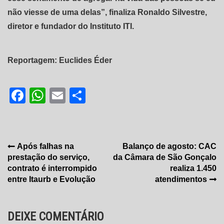
não viesse de uma delas”, finaliza Ronaldo Silvestre,
diretor e fundador do Instituto ITI.
Reportagem: Euclides Éder
Facebook
WhatsApp
Email
Share
Navegação
Após falhas na
Balanço de agosto: CAC
prestação do serviço,
da Câmara de São Gonçalo
de
contrato é interrompido
realiza 1.450
Post
entre Itaurb e Evolução
atendimentos
DEIXE COMENTÁRIO