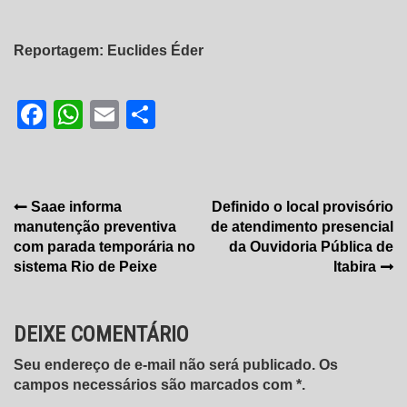
Reportagem: Euclides Éder
Facebook
WhatsApp
Email
Share
Navegação
Saae informa
Definido o local provisório
manutenção preventiva
de atendimento presencial
de
com parada temporária no
da Ouvidoria Pública de
Post
sistema Rio de Peixe
Itabira
DEIXE COMENTÁRIO
Seu endereço de e-mail não será publicado. Os
campos necessários são marcados com *.