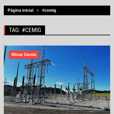
Página inicial
#cemig
TAG:
#CEMIG
Minas Gerais